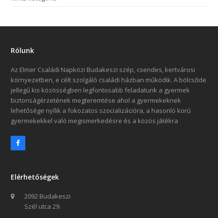
Rólunk
Az Elmer Családi Napközi Budakeszi szép, csendes, kertvárosi
környezetben, e célt szolgáló családi házban működik. A bölcsőde
jellegű kis közösségben legfontosabb feladatunk a gyermek
biztonságérzetének megteremtése ahol a gyermekeknek
lehetősége nyílik a fokozatos szocializációra, a hasonló korú
gyermekekkel való megismerkedésre és a közös játékra
Facebook
Elérhetőségek
2092 Budakeszi
Szél utca 29.