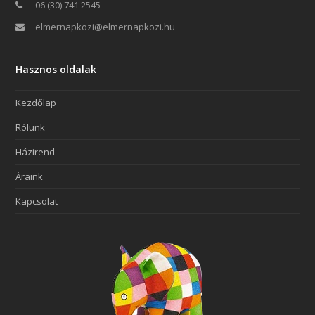
06 (30) 741 2545
elmernapkozi@elmernapkozi.hu
Hasznos oldalak
Kezdőlap
Rólunk
Házirend
Áraink
Kapcsolat